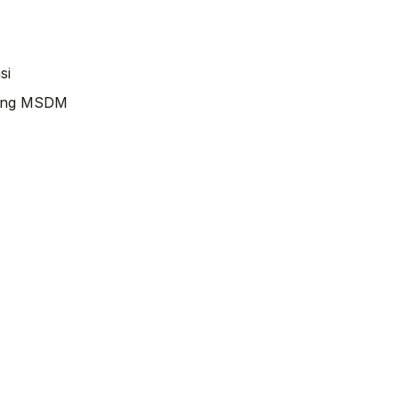
si
idang MSDM